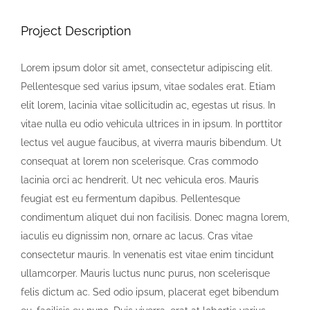
Project Description
KONTAKT
Lorem ipsum dolor sit amet, consectetur adipiscing elit.
Privaatsusreeglid
Pellentesque sed varius ipsum, vitae sodales erat. Etiam
elit lorem, lacinia vitae sollicitudin ac, egestas ut risus. In
vitae nulla eu odio vehicula ultrices in in ipsum. In porttitor
Reklaam
lectus vel augue faucibus, at viverra mauris bibendum. Ut
consequat at lorem non scelerisque. Cras commodo
lacinia orci ac hendrerit. Ut nec vehicula eros. Mauris
feugiat est eu fermentum dapibus. Pellentesque
condimentum aliquet dui non facilisis. Donec magna lorem,
iaculis eu dignissim non, ornare ac lacus. Cras vitae
consectetur mauris. In venenatis est vitae enim tincidunt
ullamcorper. Mauris luctus nunc purus, non scelerisque
felis dictum ac. Sed odio ipsum, placerat eget bibendum