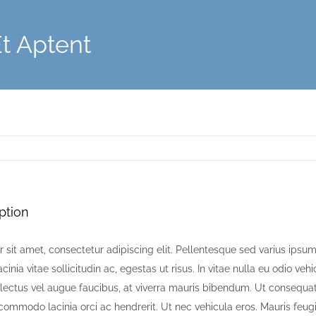
Et Aptent
ption
sit amet, consectetur adipiscing elit. Pellentesque sed varius ipsum,
acinia vitae sollicitudin ac, egestas ut risus. In vitae nulla eu odio vehic
r lectus vel augue faucibus, at viverra mauris bibendum. Ut consequa
 commodo lacinia orci ac hendrerit. Ut nec vehicula eros. Mauris feu