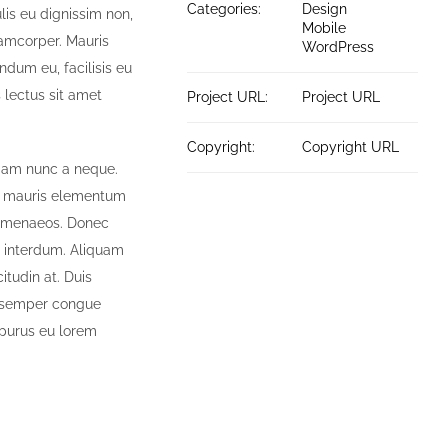
Categories:
Design
is eu dignissim non,
Mobile
lamcorper. Mauris
WordPress
ndum eu, facilisis eu
s lectus sit amet
Project URL:
Project URL
Copyright:
Copyright URL
 diam nunc a neque.
s mauris elementum
 himenaeos. Donec
s interdum. Aliquam
itudin at. Duis
Ut semper congue
e purus eu lorem