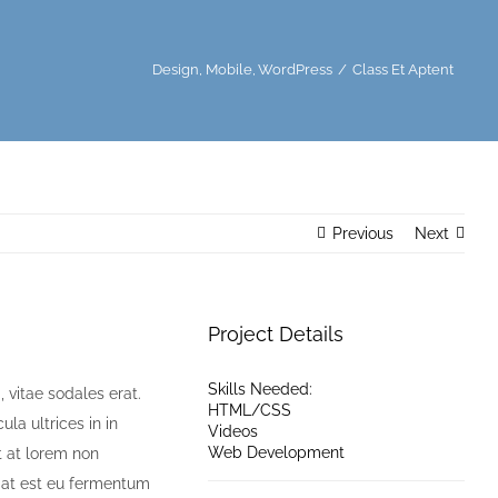
Design
Mobile
WordPress
Class Et Aptent
Previous
Next
Project Details
Skills Needed:
 vitae sodales erat.
HTML/CSS
ula ultrices in in
Videos
Web Development
t at lorem non
giat est eu fermentum