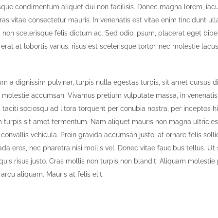
sque condimentum aliquet dui non facilisis. Donec magna lorem, iacul
ras vitae consectetur mauris. In venenatis est vitae enim tincidunt ul
 non scelerisque felis dictum ac. Sed odio ipsum, placerat eget bibe
 erat at lobortis varius, risus est scelerisque tortor, nec molestie lacu
um a dignissim pulvinar, turpis nulla egestas turpis, sit amet cursus
 molestie accumsan. Vivamus pretium vulputate massa, in venenati
 taciti sociosqu ad litora torquent per conubia nostra, per inceptos
um turpis sit amet fermentum. Nam aliquet mauris non magna ultricie
convallis vehicula. Proin gravida accumsan justo, at ornare felis sollic
da eros, nec pharetra nisi mollis vel. Donec vitae faucibus tellus. 
quis risus justo. Cras mollis non turpis non blandit. Aliquam molesti
arcu aliquam. Mauris at felis elit.