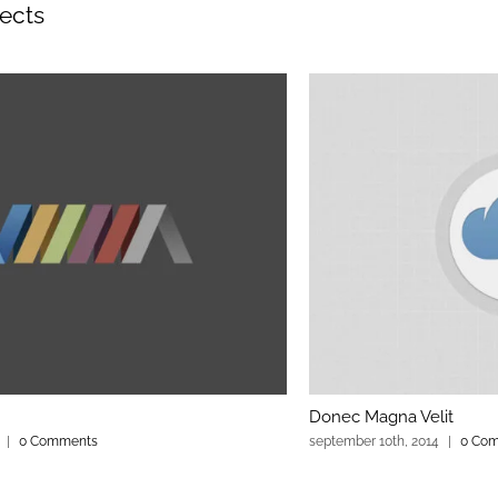
jects
Donec Magna Velit
|
0 Comments
september 10th, 2014
|
0 Co