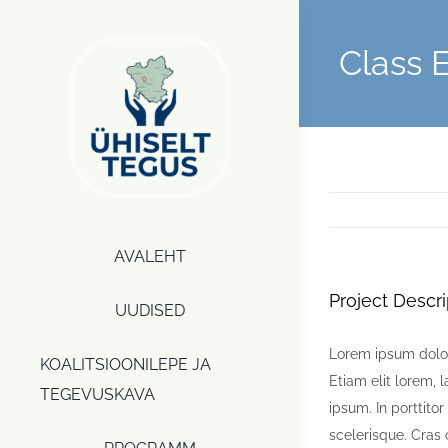
Skip
to
Class 
content
AVALEHT
Project Descri
UUDISED
Lorem ipsum dolor 
KOALITSIOONILEPE JA
Etiam elit lorem, l
TEGEVUSKAVA
ipsum. In porttito
scelerisque. Cras