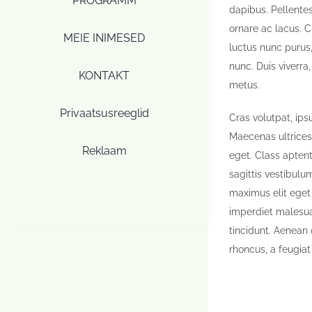
PROGRAMM
dapibus. Pellente
ornare ac lacus. C
MEIE INIMESED
luctus nunc purus,
nunc. Duis viverra,
KONTAKT
metus.
Privaatsusreeglid
Cras volutpat, ips
Maecenas ultrices
Reklaam
eget. Class aptent
sagittis vestibul
maximus elit eget 
imperdiet malesua
tincidunt. Aenean 
rhoncus, a feugiat 