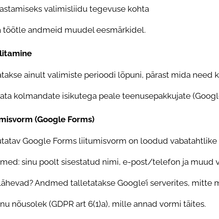
dastamiseks valimisliidu tegevuse kohta
a töötle andmeid muudel eesmärkidel.
litamine
takse ainult valimiste perioodi lõpuni, pärast mida need 
ata kolmandate isikutega peale teenusepakkujate (Googl
itumisvorm (Google Forms)
utatav Google Forms liitumisvorm on loodud vabatahtlike
ed: sinu poolt sisestatud nimi, e-post/telefon ja muud v
hevad? Andmed talletatakse Google’i serverites, mitte m
sinu nõusolek (GDPR art 6(1)a), mille annad vormi täites.