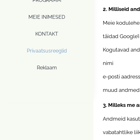
PROGRAMM
2. Milliseid 
MEIE INIMESED
Meie kodulehel 
KONTAKT
täidad Google’i
Kogutavad and
Privaatsusreeglid
nimi
Reklaam
e-posti aadress
muud andmed, m
3. Milleks me
Andmeid kasuta
vabatahtlike l