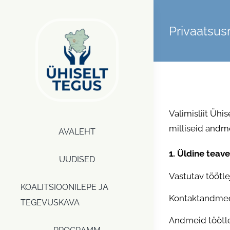
Skip
to
Privaatsus
content
Valimisliit Ühi
milliseid andm
AVALEHT
1. Üldine teave
UUDISED
Vastutav töötlej
KOALITSIOONILEPE JA
Kontaktandmed:
TEGEVUSKAVA
Andmeid töötle