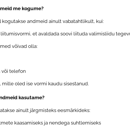
andmeid me kogume?
kogutakse andmeid ainult vabatahtlikult, kui:
 liitumisvormi, et avaldada soovi liituda valimisliidu tege
med võivad olla:
 või telefon
ille oled ise vormi kaudu sisestanud.
 andmeid kasutame?
takse ainult järgmisteks eesmärkideks:
iikmete kaasamiseks ja nendega suhtlemiseks