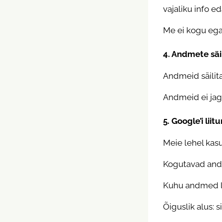
vajaliku info e
Me ei kogu eg
4. Andmete säi
Andmeid säilita
Andmeid ei jag
5. Google’i li
Meie lehel kas
Kogutavad andm
Kuhu andmed lä
Õiguslik alus: 