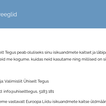
reeglid
selt Tegus peab oluliseks sinu isikuandmete kaitset ja läbi
eid me kogume, kuidas neid kasutame ning millised on s
a: Valimisliit Ühiselt Tegus
 info@uhiselttegus, 5183 181
me vastavalt Euroopa Liidu isikuandmete kaitse üldmääru