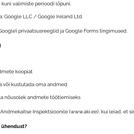
 kuni valimiste perioodi lõpuni.
: Google LLC / Google Ireland Ltd.
Google’i privaatsusreeglid
ja Google Forms tingimused.
d
dmete koopiat
da või kustutada oma andmed
ma nõusolek andmete töötlemiseks
 Andmekaitse Inspektsioonile (www.aki.ee
), kui leiad, e
a ühendust?