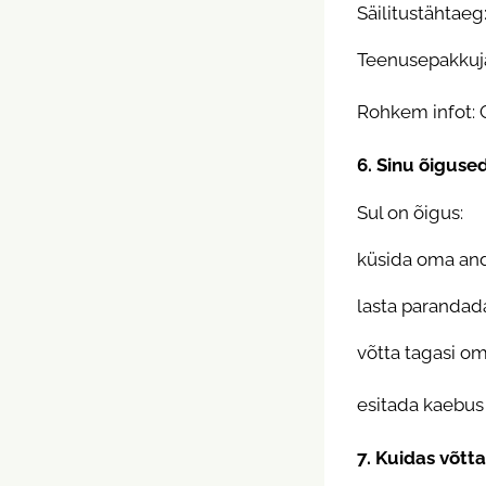
Säilitustähtaeg:
Teenusepakkuja
Rohkem infot: 
6. Sinu õiguse
Sul on õigus:
küsida oma an
lasta paranda
võtta tagasi o
esitada kaebus
7. Kuidas võtt