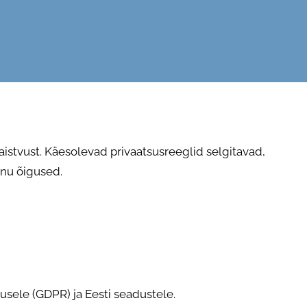
paistvust. Käesolevad privaatsusreeglid selgitavad,
inu õigused.
sele (GDPR) ja Eesti seadustele.