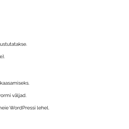
kustutatakse.
e).
 kaasamiseks.
ormi väljad.
eie WordPressi lehel.