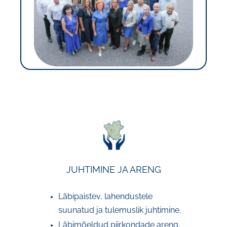
JUHTIMINE JA ARENG
Läbipaistev, lahendustele
suunatud ja tulemuslik juhtimine.
Läbimõeldud piirkondade areng,