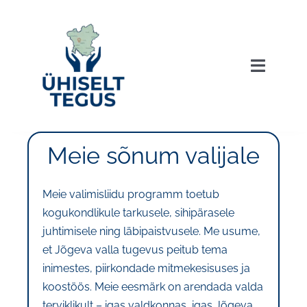
Skip
to
content
Toggle
Navigat
AVALEHT
Meie sõnum valijale
UUDISED
Meie valimisliidu programm toetub
KOALITSIOONILEPE JA TEGEVUSKAVA
kogukondlikule tarkusele, sihipärasele
juhtimisele ning läbipaistvusele. Me usume,
et Jõgeva valla tugevus peitub tema
PROGRAMM
inimestes, piirkondade mitmekesisuses ja
koostöös. Meie eesmärk on arendada valda
MEIE INIMESED
terviklikult – igas valdkonnas, igas Jõgeva