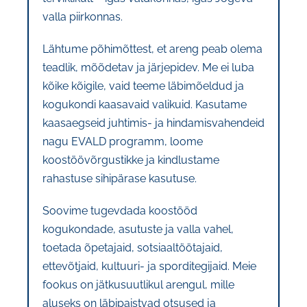
valla piirkonnas.
KONTAKT
Lähtume põhimõttest, et areng peab olema
teadlik, mõõdetav ja järjepidev. Me ei luba
Privaatsusreeglid
kõike kõigile, vaid teeme läbimõeldud ja
kogukondi kaasavaid valikuid. Kasutame
kaasaegseid juhtimis- ja hindamisvahendeid
Reklaam
nagu EVALD programm, loome
koostöövõrgustikke ja kindlustame
rahastuse sihipärase kasutuse.
Soovime tugevdada koostööd
kogukondade, asutuste ja valla vahel,
toetada õpetajaid, sotsiaaltöötajaid,
ettevõtjaid, kultuuri- ja sporditegijaid. Meie
fookus on jätkusuutlikul arengul, mille
aluseks on läbipaistvad otsused ja