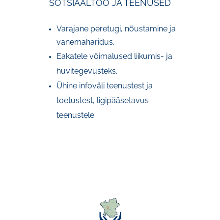
SOTSIAALTÖÖ JA TEENUSED
Varajane peretugi, nõustamine ja
vanemaharidus.
Eakatele võimalused liikumis- ja
huvitegevusteks.
Ühine infoväli teenustest ja
toetustest, ligipääsetavus
teenustele.