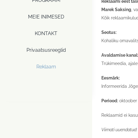
PROGRAMM
Reklaami eest tas
Marek Saksing
, v
MEIE INIMESED
Kõik reklaamikulud
Seotus:
KONTAKT
Kohaliku omavalit
Privaatsusreeglid
Avaldamise kanal
Trükimeedia, ajal
Reklaam
Eesmärk:
Informeerida Jõgev
Periood:
oktoober
Reklaamid ei kasut
Viimati uuendatud: