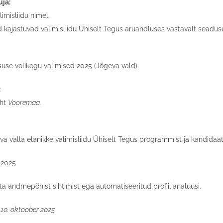
uja:
alimisliidu nimel.
 kajastuvad valimisliidu Ühiselt Tegus aruandluses vastavalt seadus
suse volikogu valimised 2025 (Jõgeva vald).
:
eht
Vooremaa.
a valla elanikke valimisliidu Ühiselt Tegus programmist ja kandidaat
 2025
a andmepõhist sihtimist ega automatiseeritud profiilianalüüsi.
 10. oktoober 2025