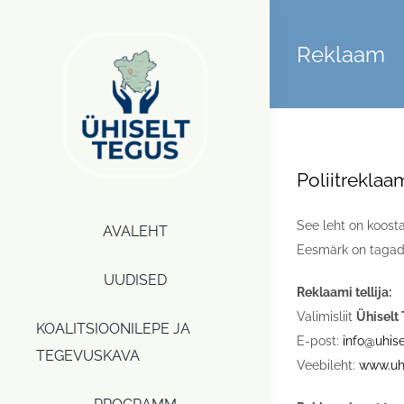
Skip
to
Reklaam
content
Poliitreklaa
See leht on koost
AVALEHT
Eesmärk on tagada
UUDISED
Reklaami tellija:
Valimisliit
Ühiselt
KOALITSIOONILEPE JA
E-post:
info@uhise
TEGEVUSKAVA
Veebileht:
www.uhi