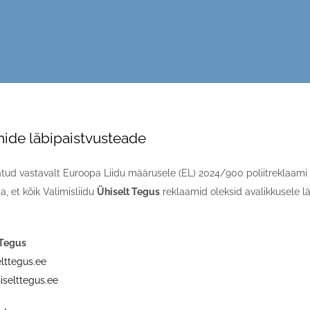
mide läbipaistvusteade
atud vastavalt Euroopa Liidu määrusele (EL) 2024/900 poliitreklaami 
, et kõik Valimisliidu
Ühiselt Tegus
reklaamid oleksid avalikkusele l
 Tegus
lttegus.ee
selttegus.ee