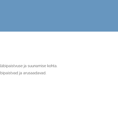
läbipaistvuse ja suunamise kohta.
äbipaistvad ja arusaadavad.