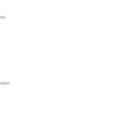
ele.
idest.