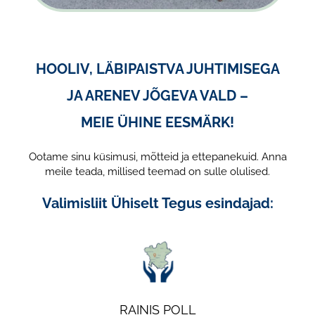
KONTAKT
HOOLIV, LÄBIPAISTVA JUHTIMISEGA
Privaatsusreeglid
JA ARENEV JÕGEVA VALD –
MEIE ÜHINE EESMÄRK!
Reklaam
Ootame sinu küsimusi, mõtteid ja ettepanekuid. Anna
meile teada, millised teemad on sulle olulised.
Valimisliit Ühiselt Tegus esindajad:
RAINIS POLL