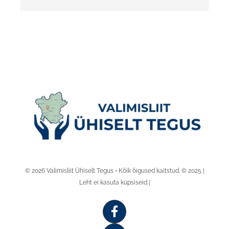
© 2026 Valimisliit Ühiselt Tegus • Kõik õigused kaitstud. © 2025 |
Leht ei kasuta küpsiseid |