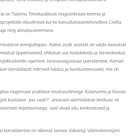
 on Tallinna Tehnikaülikooli magistrikraad keemia ja
rojektide elluviimisel kui ka konsultatsiooniettevõttes Civitta
taja ning abivallavanemana.
misväärse arenguhüppe. Alates 2018. aastast on valda kaasatud
uuendatud õppehooneid, ehitatud uus hooldekodu ja tervisekeskus
ergliiklusteede rajamine, tänavavalgustuse uuendamine, Kamari
ber korraldatud mitmeid haldus ja haridusteenuseid, mis on
gilise nägemuse praktilise teostusvõimega. Külanurme ja Klaose
li küsitakse „kas saab?“, annavad valimisliidule kindluse, et
obleemide kirjeldamisega, vaid viivad ellu konkreetseid ja
rsi korraldamine on viibinud seoses Vabariigi Valimiskomisjoni