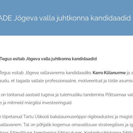
DE Jõgeva valla juhtkonna kandidaadid
lt Tegus esitab Jõgeva valla juhtkonna kandidaadid
lt Tegus esitab Jõgeva vallavanema kandidaadiks
Karro Külanurme
ja 
kaudu, et tagada vallale professionaalne, motiveeritud ja tööle asum
 on töötanud aastaid tugeva ja tulemusliku tandemina Põltsamaa val
e ja mitmeid märgilisi investeeringuid.
 lõpetanud Tartu Ülikooli bakalaureuseõppe riigiteadustes ja magis
allavanem. Tal on põhjalik kogemus omavalitsuse strateegilises ja ig
ulgas Ettevõtluse Arendamise Sihtasutuses, Kodanikuühiskonna Sihtkapi