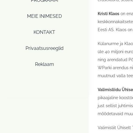
PROGRAMM
Kristi Klaos
on ena
MEIE INIMESED
keskkonnakaitseteh
Eesti AS. Klaos o
KONTAKT
Külanurme ja Klao
Privaatsusreeglid
üle 40 miljoni eur
ning arendatud Põ
Reklaam
WParki arendus ni
muutnud valla te
Valimisliidu Ühis
pikaajaline koostö
just sellist juhti
mõõdetavaid muut
Valimisliit Ühisel