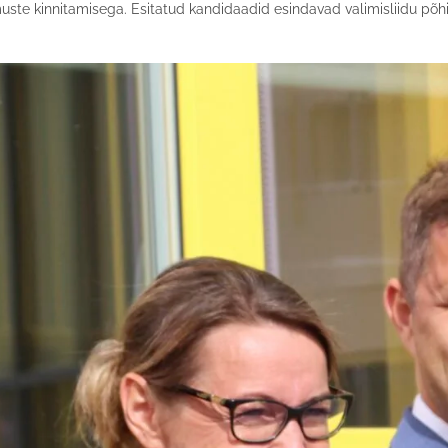
muste kinnitamisega. Esitatud kandidaadid esindavad valimisliidu põh