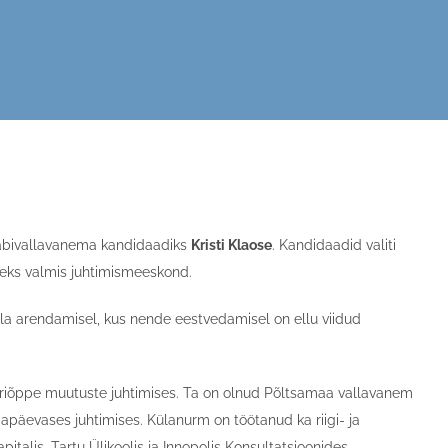
abivallavanema kandidaadiks
Kristi Klaose
. Kandidaadid valiti
iseks valmis juhtimismeeskond.
la arendamisel, kus nende eestvedamisel on ellu viidud
triõppe muutuste juhtimises. Ta on olnud Põltsamaa vallavanem
apäevases juhtimises. Külanurm on töötanud ka riigi- ja
talis, Tartu Ülikoolis ja Innopolis Konsultatsioonides.