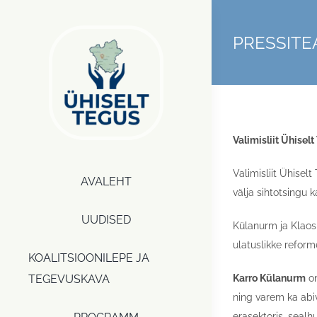
Skip
to
PRESSITEA
content
Valimisliit Ühise
Valimisliit Ühise
AVALEHT
välja sihtotsingu 
UUDISED
Külanurm ja Klaos
ulatuslikke reform
KOALITSIOONILEPE JA
TEGEVUSKAVA
Karro Külanurm
on
ning varem ka abiv
erasektoris, sealh