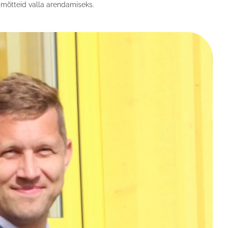
imõtteid valla arendamiseks.