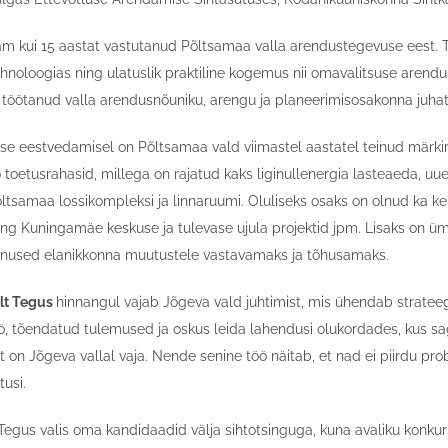
m kui 15 aastat vastutanud Põltsamaa valla arendustegevuse eest. Tal
noloogias ning ulatuslik praktiline kogemus nii omavalitsuse arendusp
n töötanud valla arendusnõuniku, arengu ja planeerimisosakonna juha
se eestvedamisel on Põltsamaa vald viimastel aastatel teinud märki
o toetusrahasid, millega on rajatud kaks liginullenergia lasteaeda, 
ltsamaa lossikompleksi ja linnaruumi. Oluliseks osaks on olnud ka k
ng Kuningamäe keskuse ja tulevase ujula projektid jpm. Lisaks on üm
enused elanikkonna muutustele vastavamaks ja tõhusamaks.
elt Tegus
hinnangul vajab Jõgeva vald juhtimist, mis ühendab stratee
ö, tõendatud tulemused ja oskus leida lahendusi olukordades, kus sage
mist on Jõgeva vallal vaja. Nende senine töö näitab, et nad ei piirdu pr
usi.
t Tegus valis oma kandidaadid välja sihtotsinguga, kuna avaliku konku