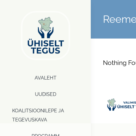
Skip
to
Reeme
content
Nothing F
AVALEHT
UUDISED
KOALITSIOONILEPE JA
TEGEVUSKAVA